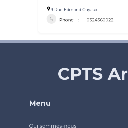
9 Rue Edmond Guyaux
Phone
0324360022
CPTS Ar
Menu
Qui sommes-nous