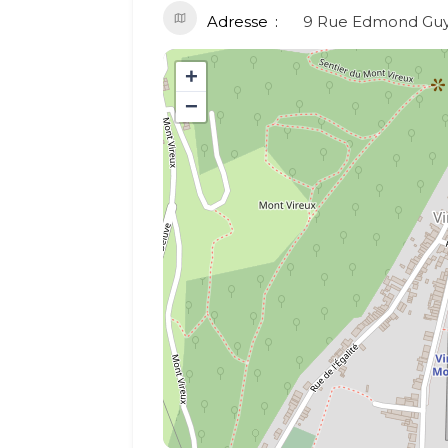
Adresse
9 Rue Edmond Gu
+
−