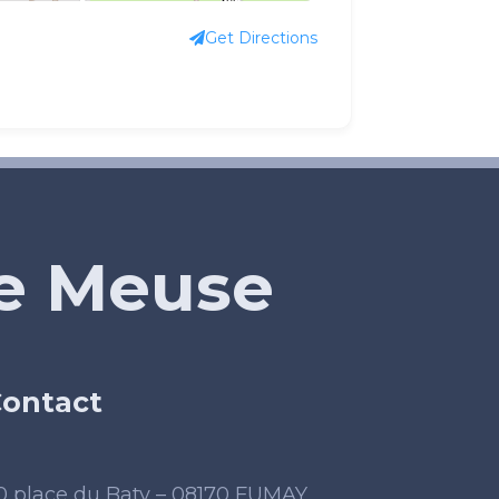
Get Directions
de Meuse
ontact
0 place du Baty – 08170 FUMAY