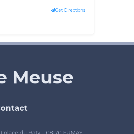
Get Directions
de Meuse
ontact
0 place du Baty – 08170 FUMAY