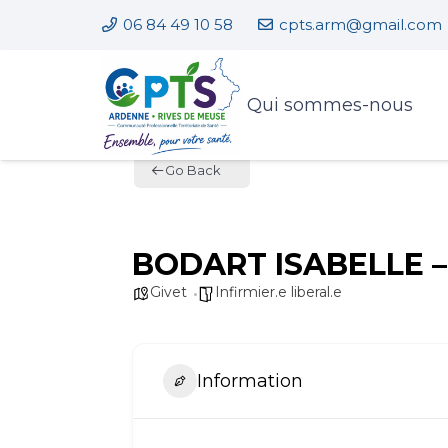
06 84 49 10 58
cpts.arm@gmail.com
Qui sommes-nous
Go Back
BODART ISABELLE – I
Givet
Infirmier.e liberal.e
Information