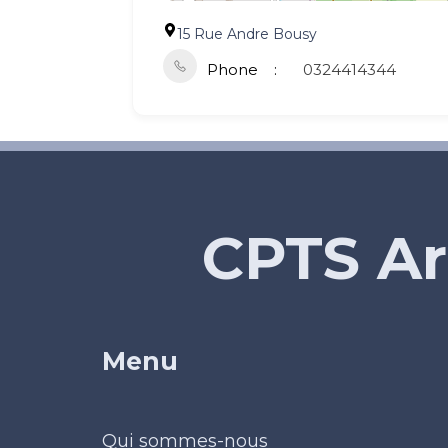
15 Rue Andre Bousy
Phone
0324414344
CPTS Ar
Menu
Qui sommes-nous