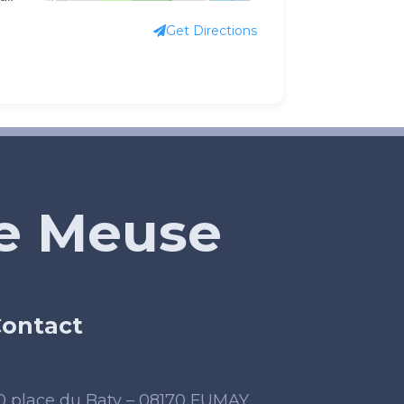
Get Directions
de Meuse
ontact
0 place du Baty – 08170 FUMAY