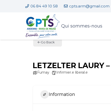
06 84 49 10 58
cpts.arm@gmail.com
Qui sommes-nous
Go Back
LETZELTER LAURY – In
Fumay
Infirmier.e liberal.e
Information