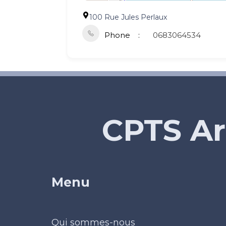
100 Rue Jules Perlaux
Phone
0683064534
CPTS Ar
Menu
Qui sommes-nous