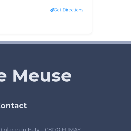
Get Directions
de Meuse
ontact
0 place du Baty – 08170 FUMAY