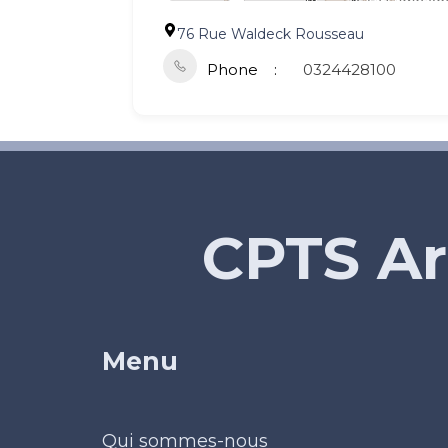
76 Rue Waldeck Rousseau
Phone
0324428100
CPTS Ar
Menu
Qui sommes-nous