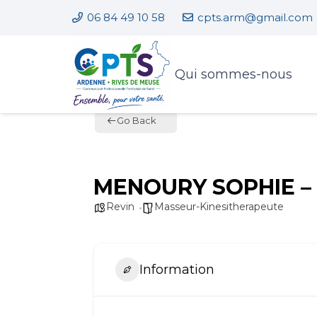
06 84 49 10 58
cpts.arm@gmail.com
Qui sommes-nous
Go Back
MENOURY SOPHIE – 
Revin
Masseur-Kinesitherapeute
Information