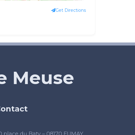
Get Directions
de Meuse
ontact
0 place du Baty – 08170 FUMAY