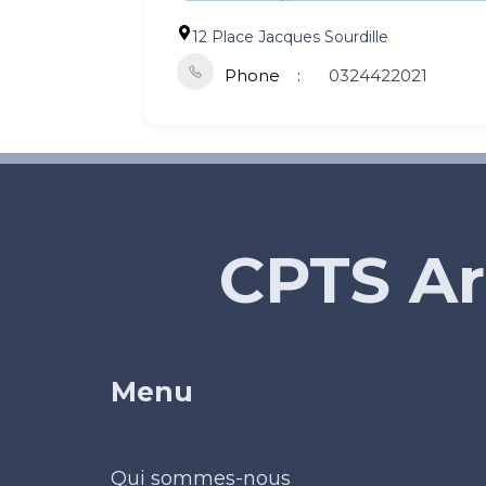
12 Place Jacques Sourdille
Phone
0324422021
CPTS Ar
Menu
Qui sommes-nous