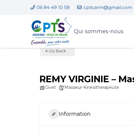
06 84 49 10 58
cpts.arm@gmail.com
Qui sommes-nous
Go Back
REMY VIRGINIE – Ma
Givet
Masseur-Kinesitherapeute
Information