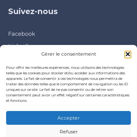
Suivez-nous
Facebook
LinkedIn
Gérer le consentement
Contact
Pour offrir les meilleures expériences, nous utilisons des technologies
telles que les cookies pour stocker et/ou accéder aux informations des
appareils. Le fait de consentir à ces technologies nous permettra de
traiter des données telles que le comportement de navigation ou les ID
uniques sur ce site. Le fait de ne pas consentir ou de retirer son
30 place du Baty – 08170 FUMAY
consentement peut avoir un effet négatif sur certaines caractéristiques
et fonctions.
cpts.arm@gmail.com
Accepter
Politiques de confidentialité
Refuser
Mentions légales