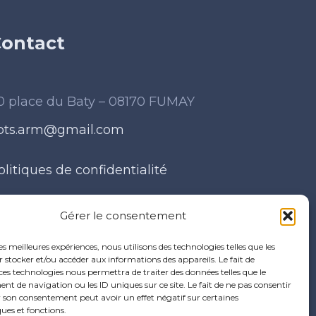
ontact
0 place du Baty – 08170 FUMAY
pts.arm@gmail.com
olitiques de confidentialité
entions légales
Gérer le consentement
les meilleures expériences, nous utilisons des technologies telles que les
 stocker et/ou accéder aux informations des appareils. Le fait de
ces technologies nous permettra de traiter des données telles que le
 de navigation ou les ID uniques sur ce site. Le fait de ne pas consentir
r son consentement peut avoir un effet négatif sur certaines
ques et fonctions.