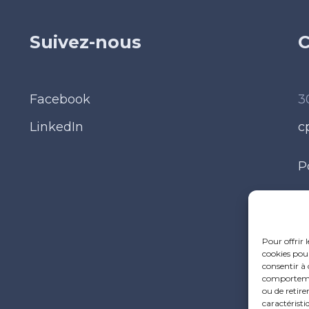
Suivez-nous
C
Facebook
3
LinkedIn
c
P
M
Pour offrir 
cookies pour
consentir à 
comportement
ou de retire
caractéristi