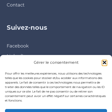
Contact
Suivez-nous
Facebook
LinkedIn
Gérer le consentement
Contact
Pour offrir les meilleures expériences, nous utilisons des technologies
telles que les cookies pour stocker et/ou accéder aux informations des
appareils. Le fait de consentir à ces technologies nous permettra de
traiter des données telles que le comportement de navigation ou les ID
uniques sur ce site. Le fait de ne pas consentir ou de retirer son
30 place du Baty – 08170 FUMAY
consentement peut avoir un effet négatif sur certaines caractéristiques
et fonctions.
cpts.arm@gmail.com