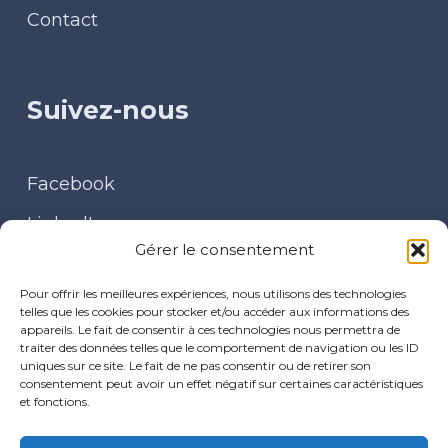
Contact
Suivez-nous
Facebook
LinkedIn
Gérer le consentement
Contact
Pour offrir les meilleures expériences, nous utilisons des technologies
telles que les cookies pour stocker et/ou accéder aux informations des
appareils. Le fait de consentir à ces technologies nous permettra de
traiter des données telles que le comportement de navigation ou les ID
uniques sur ce site. Le fait de ne pas consentir ou de retirer son
30 place du Baty – 08170 FUMAY
consentement peut avoir un effet négatif sur certaines caractéristiques
et fonctions.
cpts.arm@gmail.com