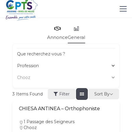
Annonce
General
Que recherchez-vous ?
Profession
Chooz
Sort By
3
Items Found
Filter
CHIESA ANTINEA – Orthophoniste
1 Passage des Seigneurs
Chooz