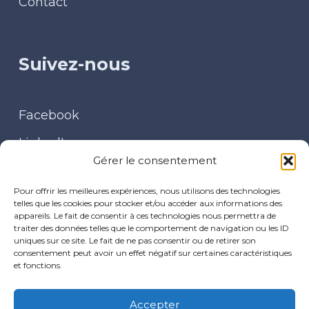
Contact
Suivez-nous
Facebook
LinkedIn
Gérer le consentement
Contact
Pour offrir les meilleures expériences, nous utilisons des technologies
telles que les cookies pour stocker et/ou accéder aux informations des
appareils. Le fait de consentir à ces technologies nous permettra de
traiter des données telles que le comportement de navigation ou les ID
uniques sur ce site. Le fait de ne pas consentir ou de retirer son
30 place du Baty – 08170 FUMAY
consentement peut avoir un effet négatif sur certaines caractéristiques
et fonctions.
cpts.arm@gmail.com
Accepter
Politiques de confidentialité