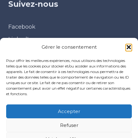
Suivez-nous
Facebook
LinkedIn
Gérer le consentement
Contact
Pour offrir les meilleures expériences, nous utilisons des technologies
telles que les cookies pour stocker et/ou accéder aux informations des
appareils. Le fait de consentir à ces technologies nous permettra de
traiter des données telles que le comportement de navigation ou les ID
uniques sur ce site. Le fait de ne pas consentir ou de retirer son
30 place du Baty – 08170 FUMAY
consentement peut avoir un effet négatif sur certaines caractéristiques
et fonctions.
cpts.arm@gmail.com
Accepter
Politiques de confidentialité
Refuser
Mentions légales