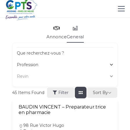
Annonce
General
Que recherchez-vous ?
Profession
Revin
Sort By
45
Items Found
Filter
BAUDIN VINCENT – Preparateur.trice
en pharmacie
98 Rue Victor Hugo